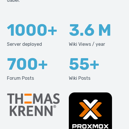
dabei.
1000
+
3.6
M
Server deployed
Wiki Views / year
700
+
55
+
Forum Posts
Wiki Posts