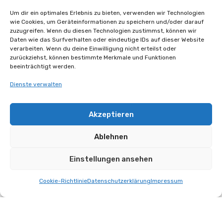
FAQ
Um dir ein optimales Erlebnis zu bieten, verwenden wir Technologien
Die häufigsten Fragen
wie Cookies, um Geräteinformationen zu speichern und/oder darauf
zuzugreifen. Wenn du diesen Technologien zustimmst, können wir
Daten wie das Surfverhalten oder eindeutige IDs auf dieser Website
verarbeiten. Wenn du deine Einwilligung nicht erteilst oder
zurückziehst, können bestimmte Merkmale und Funktionen
Wie lange dauern die
beeinträchtigt werden.
Trainings?
Dienste verwalten
Akzeptieren
Jedes Trainings-Modul dauert 2 Tage, im
Bundle beträgt die Dauer 4 Tage (2x 2 Tage).
Ablehnen
Einstellungen ansehen
Wo finden die Trainings
Cookie-Richtlinie
Datenschutzerklärung
Impressum
statt?