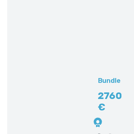
Bundle
2760
€