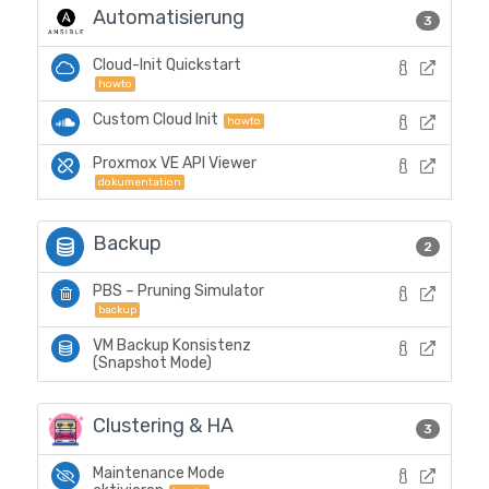
Automatisierung
3
Cloud-Init Quickstart
howto
Custom Cloud Init
howto
Proxmox VE API Viewer
dokumentation
Backup
2
PBS – Pruning Simulator
backup
VM Backup Konsistenz
(Snapshot Mode)
Clustering & HA
3
Maintenance Mode