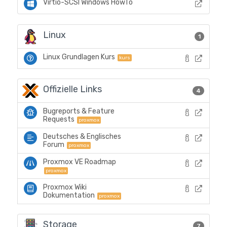
Virtio-SCSI Windows HowTo
Linux
1
Linux Grundlagen Kurs
kurs
Offizielle Links
4
Bugreports & Feature
Requests
proxmox
Deutsches & Englisches
Forum
proxmox
Proxmox VE Roadmap
proxmox
Proxmox Wiki
Dokumentation
proxmox
Storage
7