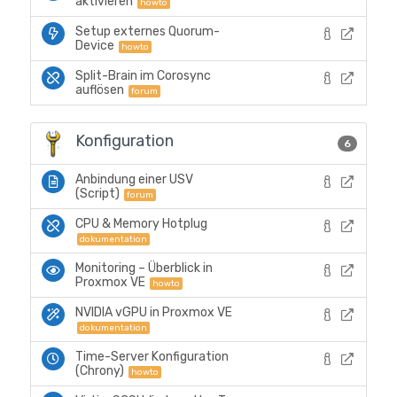
aktivieren
howto
Setup externes Quorum-
Device
howto
Split-Brain im Corosync
auflösen
forum
Konfiguration
6
Anbindung einer USV
(Script)
forum
CPU & Memory Hotplug
dokumentation
Monitoring – Überblick in
Proxmox VE
howto
NVIDIA vGPU in Proxmox VE
dokumentation
Time-Server Konfiguration
(Chrony)
howto