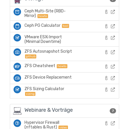
Ceph Multi-Site (RBD-
Mirror)
howto
Ceph PG Calculator
tool
VMware ESXi Import
(Minimal Downtime)
ZFS Autosnapshot Script
github
ZFS Cheatsheet
howto
ZFS Device Replacement
ZFS Sizing Calculator
sizing
Webinare & Vorträge
7
Hypervisor Firewall
(nftables & Rust)
video